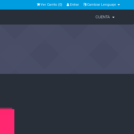
Ver Carrito (
0
)
Entrar
Cambiar Lenguaje
CUENTA